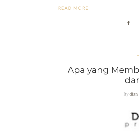
READ MORE
Apa yang Membu
dan
By
dian 