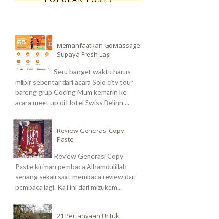
Memanfaatkan GoMassage
Supaya Fresh Lagi
Seru banget waktu harus
mlipir sebentar dari acara Solo city tour
bareng grup Coding Mum kemarin ke
acara meet up di Hotel Swiss Belinn ...
Review Generasi Copy
Paste
Review Generasi Copy
Paste kiriman pembaca Alhamdulillah
senang sekali saat membaca review dari
pembaca lagi. Kali ini dari mizukem...
21 Pertanyaan Untuk