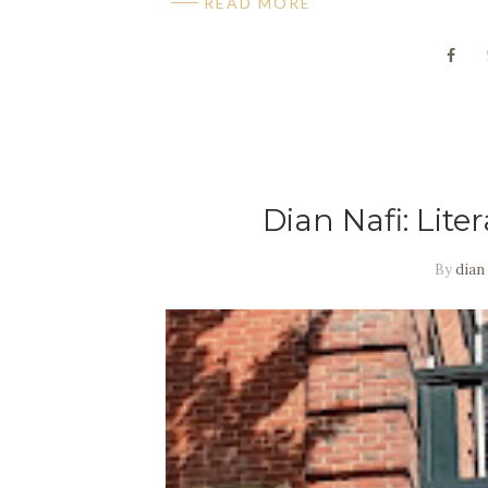
READ MORE
Dian Nafi: Lite
By
dian 