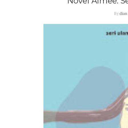
Novel Aimee: 
By
dian 