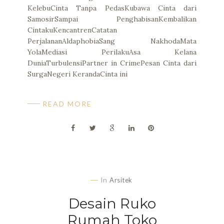
KelebuCinta Tanpa PedasKubawa Cinta dari
SamosirSampai PenghabisanKembalikan
CintakuKencantrenCatatan
PerjalananAldaphobiaSang NakhodaMata
YolaMediasi PerilakuAsa Kelana
DuniaTurbulensiPartner in CrimePesan Cinta dari
SurgaNegeri KerandaCinta ini
READ MORE
In
Arsitek
Desain Ruko
Rumah Toko