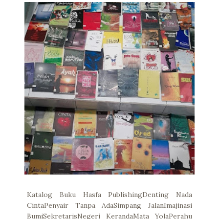
Katalog Buku Hasfa PublishingDenting Nada
CintaPenyair Tanpa AdaSimpang JalanImajinasi
BumiSekretarisNegeri KerandaMata YolaPerahu