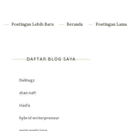
Postingan Lebih Baru
Beranda
Postingan Lama
DAFTAR BLOG SAYA
DeMagz
dian nafi
Hasfa
hybrid writerpreneur
writravelicious