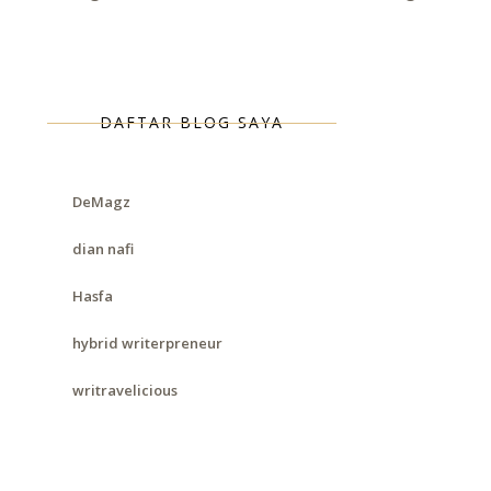
DAFTAR BLOG SAYA
DeMagz
dian nafi
Hasfa
hybrid writerpreneur
writravelicious