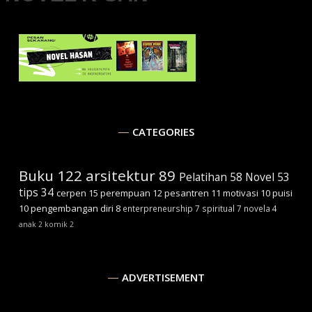
CATEGORIES
Buku
122
arsitektur
89
Pelatihan
58
Novel
53
tips
34
cerpen
15
perempuan
12
pesantren
11
motivasi
10
puisi
10
pengembangan diri
8
enterpreneurship
7
spiritual
7
novela
4
anak
2
komik
2
ADVERTISEMENT