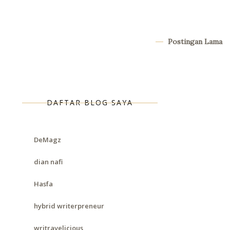
Postingan Lama
DAFTAR BLOG SAYA
DeMagz
dian nafi
Hasfa
hybrid writerpreneur
writravelicious