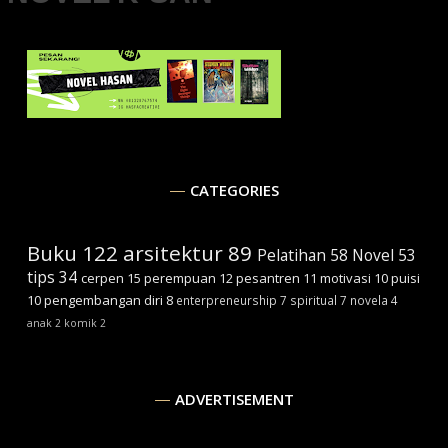
CATEGORIES
Buku
122
arsitektur
89
Pelatihan
58
Novel
53
tips
34
cerpen
15
perempuan
12
pesantren
11
motivasi
10
puisi
10
pengembangan diri
8
enterpreneurship
7
spiritual
7
novela
4
anak
2
komik
2
ADVERTISEMENT