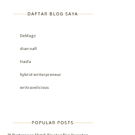
DAFTAR BLOG SAYA
DeMagz
dian nafi
Hasfa
hybrid writerpreneur
writravelicious
POPULAR POSTS