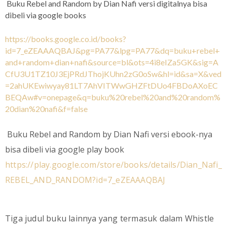
Buku Rebel and Random by Dian Nafi versi digitalnya bisa
dibeli via google books
https://books.google.co.id/books?
id=7_eZEAAAQBAJ&pg=PA77&lpg=PA77&dq=buku+rebel+
and+random+dian+nafi&source=bl&ots=4i8eIZa5GK&sig=A
CfU3U1TZ10J3EjPRdJThojKUhn2zG0oSw&hl=id&sa=X&ved
=2ahUKEwiwyay81LT7AhVITWwGHZFtDUo4FBDoAXoEC
BEQAw#v=onepage&q=buku%20rebel%20and%20random%
20dian%20nafi&f=false
Buku Rebel and Random by Dian Nafi versi ebook-nya
bisa dibeli via google play book
https://play.google.com/store/books/details/Dian_Nafi_
REBEL_AND_RANDOM?id=7_eZEAAAQBAJ
Tiga judul buku lainnya yang termasuk dalam Whistle