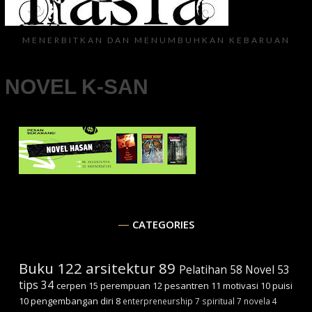
MENERBITKAN DAN MENUMBUHKAN KEBARUAN
NOVEL K-SAN
CATEGORIES
Buku
122
arsitektur
89
Pelatihan
58
Novel
53
tips
34
cerpen
15
perempuan
12
pesantren
11
motivasi
10
puisi
10
pengembangan diri
8
enterpreneurship
7
spiritual
7
novela
4