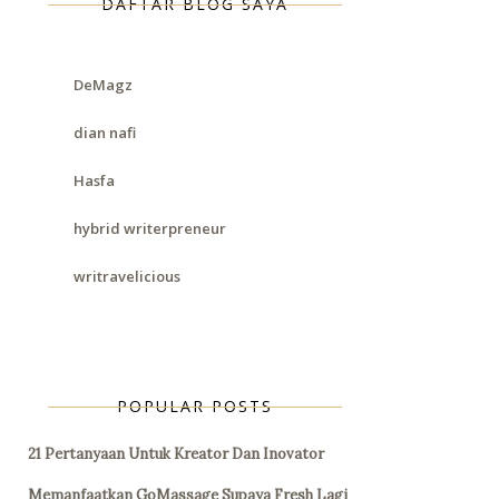
DAFTAR BLOG SAYA
DeMagz
dian nafi
Hasfa
hybrid writerpreneur
writravelicious
POPULAR POSTS
21 Pertanyaan Untuk Kreator Dan Inovator
Memanfaatkan GoMassage Supaya Fresh Lagi