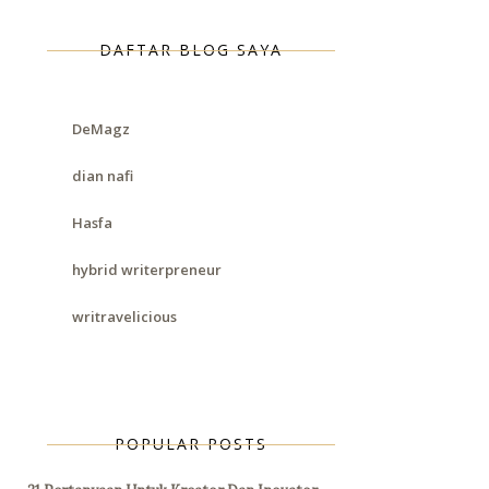
DAFTAR BLOG SAYA
DeMagz
dian nafi
Hasfa
hybrid writerpreneur
writravelicious
POPULAR POSTS