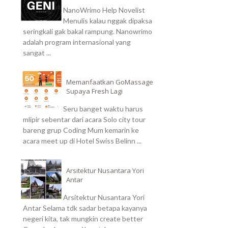
NanoWrimo Help Novelist
Menulis kalau nggak dipaksa
seringkali gak bakal rampung. Nanowrimo
adalah program internasional yang
sangat ...
Memanfaatkan GoMassage
Supaya Fresh Lagi
Seru banget waktu harus
mlipir sebentar dari acara Solo city tour
bareng grup Coding Mum kemarin ke
acara meet up di Hotel Swiss Belinn ...
Arsitektur Nusantara Yori
Antar
Arsitektur Nusantara Yori
Antar Selama tdk sadar betapa kayanya
negeri kita, tak mungkin create better