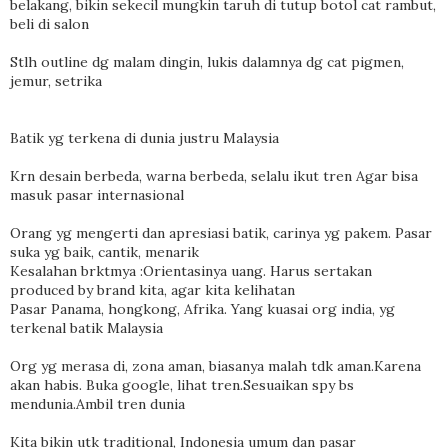
belakang, bikin sekecil mungkin taruh di tutup botol cat rambut,
beli di salon
Stlh outline dg malam dingin, lukis dalamnya dg cat pigmen,
jemur, setrika
Batik yg terkena di dunia justru Malaysia
Krn desain berbeda, warna berbeda, selalu ikut tren Agar bisa
masuk pasar internasional
Orang yg mengerti dan apresiasi batik, carinya yg pakem. Pasar
suka yg baik, cantik, menarik
Kesalahan brktmya :Orientasinya uang. Harus sertakan
produced by brand kita, agar kita kelihatan
Pasar Panama, hongkong, Afrika. Yang kuasai org india, yg
terkenal batik Malaysia
Org yg merasa di, zona aman, biasanya malah tdk aman.Karena
akan habis. Buka google, lihat tren.Sesuaikan spy bs
mendunia.Ambil tren dunia
Kita bikin utk traditional, Indonesia umum dan pasar