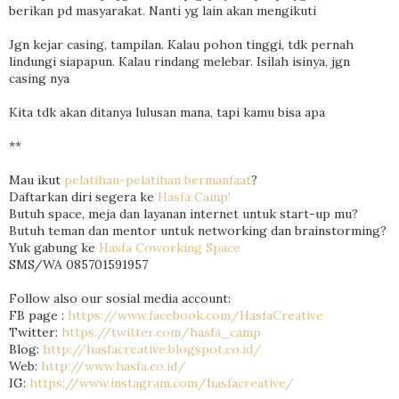
berikan pd masyarakat. Nanti yg lain akan mengikuti
Jgn kejar casing, tampilan. Kalau pohon tinggi, tdk pernah
lindungi siapapun. Kalau rindang melebar. Isilah isinya, jgn
casing nya
Kita tdk akan ditanya lulusan mana, tapi kamu bisa apa
**
Mau ikut
pelatihan-pelatihan bermanfaat
?
Daftarkan diri segera ke
Hasfa Camp!
Butuh space, meja dan layanan internet untuk start-up mu?
Butuh teman dan mentor untuk networking dan brainstorming?
Yuk gabung ke
Hasfa Coworking Space
SMS/WA 085701591957
Follow also our sosial media account:
FB page :
https://www.facebook.com/HasfaCreative
Twitter:
https://twitter.com/hasfa_camp
Blog:
http://hasfacreative.blogspot.co.id/
Web:
http://www.hasfa.co.id/
IG:
https://www.instagram.com/hasfacreative/