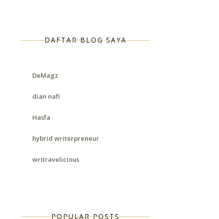
DAFTAR BLOG SAYA
DeMagz
dian nafi
Hasfa
hybrid writerpreneur
writravelicious
POPULAR POSTS