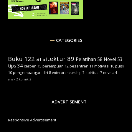
CATEGORIES
Buku
122
arsitektur
89
Pelatihan
58
Novel
53
tips
34
cerpen
15
perempuan
12
pesantren
11
motivasi
10
puisi
10
pengembangan diri
8
enterpreneurship
7
spiritual
7
novela
4
anak
2
komik
2
ADVERTISEMENT
Responsive Advertisement