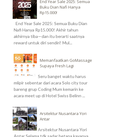
End Year Sale 2025: Semua
Buku Dian Nafi Hanya
Rp15.000!
End Year Sale 2025: Semua Buku Dian
Nafi Hanya Rp15.000! Akhir tahun
akhirnya tiba—dan itu berarti saatnya
reward untuk diri sendiri! Mul...
Memanfaatkan GoMassage
Supaya Fresh Lagi
Seru banget waktu harus
mlipir sebentar dari acara Solo city tour
bareng grup Coding Mum kemarin ke
acara meet up di Hotel Swiss Belinn ...
Arsitektur Nusantara Yori
Antar
Arsitektur Nusantara Yori
Antar Selama tdk sadar betapa kayanya